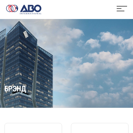
БРЭНД