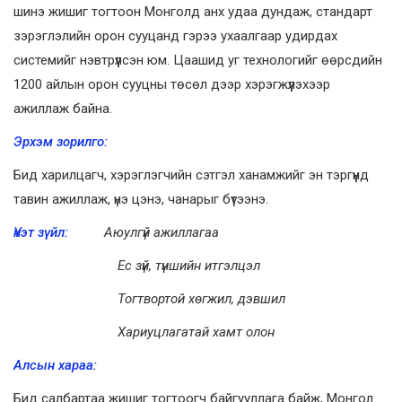
шинэ жишиг тогтоон Монголд анх удаа дундаж, стандарт
зэрэглэлийн орон сууцанд гэрээ ухаалгаар удирдах
системийг нэвтрүүлсэн юм. Цаашид уг технологийг өөрсдийн
1200 айлын орон сууцны төсөл дээр хэрэгжүүлэхээр
ажиллаж байна.
Эрхэм зорилго:
Бид харилцагч, хэрэглэгчийн сэтгэл ханамжийг эн тэргүүнд
тавин ажиллаж, үнэ цэнэ, чанарыг бүтээнэ.
Үнэт зүйл:
Аюулгүй ажиллагаа
Ес зүй, түншийн итгэлцэл
Тогтвортой хөгжил, дэвшил
Хариуцлагатай хамт олон
Алсын хараа:
Бид салбартаа жишиг тогтоогч байгууллага байж, Монгол