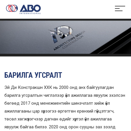
БАРИЛГА УГСРАЛТ
Эй Ди Констракшн ХХК нь 2000 онд анх байгуулагдан
барилга угсралтын чиглэлээр үйл ажиллагаа явуулж эхэлсэн
бөгөөд 2017 онд менежментийн шинэчлэлт хийж үйл
ажиллагааны цар хүрээгээ өргөтгөн ерөнхий гүйцэтгэгч,
төсөл хөгжүүлэгчээр дагнан өдийг хүртэл үйл ажиллагаа
явуулж байгаа билээ. 2020 онд орон сууцны зах зээлд