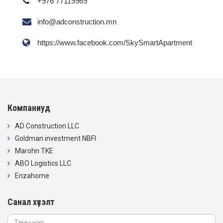
+976 77119969
info@adconstruction.mn
https://www.facebook.com/SkySmartApartment
Компаниуд
AD Construction LLC
Goldman investment NBFI
Marohn TKE
ABO Logistics LLC
Enzahome
Санал хүсэлт