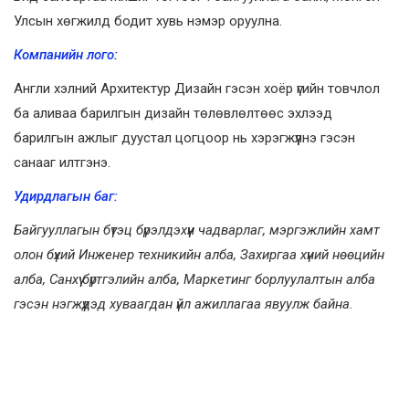
Улсын хөгжилд бодит хувь нэмэр оруулна.
Компанийн лого:
Англи хэлний Архитектур Дизайн гэсэн хоёр үгийн товчлол
ба аливаа барилгын дизайн төлөвлөлтөөс эхлээд
барилгын ажлыг дуустал цогцоор нь хэрэгжүүлнэ гэсэн
санааг илтгэнэ.
Удирдлагын баг:
Байгууллагын бүтэц бүрэлдэхүүн чадварлаг, мэргэжлийн хамт
олон бүхий Инженер техникийн алба, Захиргаа хүний нөөцийн
алба, Санхүү бүртгэлийн алба, Маркетинг борлуулалтын алба
гэсэн нэгжүүдэд хуваагдан үйл ажиллагаа явуулж байна.