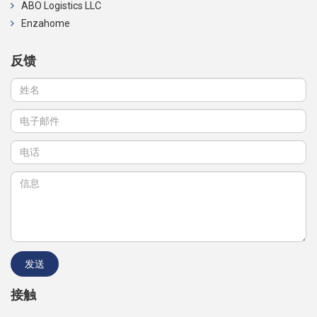
ABO Logistics LLC
Enzahome
反馈
接触