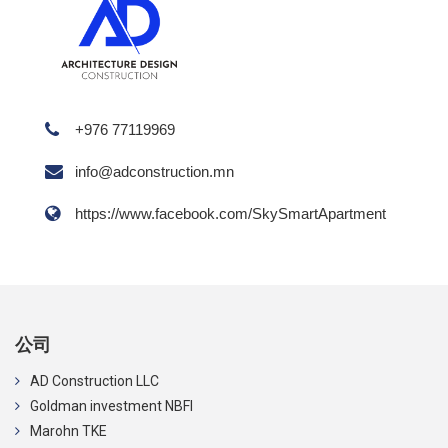
+976 77119969
info@adconstruction.mn
https://www.facebook.com/SkySmartApartment
公司
AD Construction LLC
Goldman investment NBFI
Marohn TKE