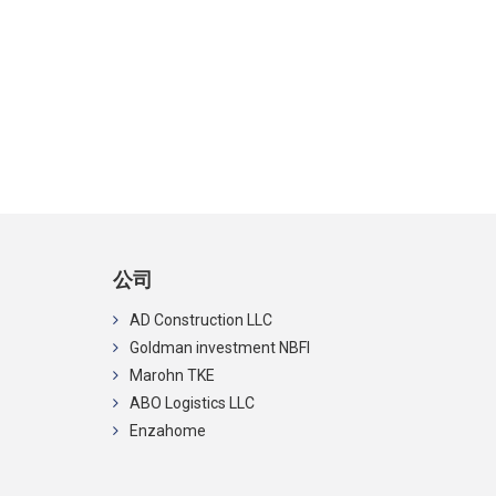
公司
AD Construction LLC
Goldman investment NBFI
Marohn TKE
ABO Logistics LLC
Enzahome