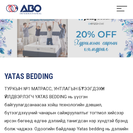
YATAS BEDDING
ТУРКЫН №1 МАТРАСС, УНТЛАГЫН БҮТЭЭГДЭХҮҮН
ҮЙЛДВЭРЛЭГЧ YATAS BEDDING
нь үүсгэн
байгуулагдсанаасаа хойш технологийн дэвшил,
бүтээгдэхүүний чанарын сайжруулалтыг тогтмол хийсээр
ирсэн бөгөөд өдгөө дэлхийд танигдсан нэр хүндтэй брэнд
болж чаджээ. Одоогийн байдлаар Yatas bedding нь дэлхийн