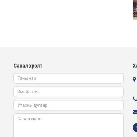
Санал хүсэлт
Х