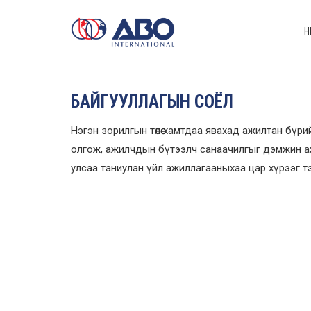
НҮ
БАЙГУУЛЛАГЫН СОЁЛ
Нэгэн зорилгын төлөө хамтдаа явахад ажилтан бүр
олгож, ажилчдын бүтээлч
санаачилгыг
дэмжин аж
улсаа таниулан үйл ажиллагааныхаа цар хүрээг т