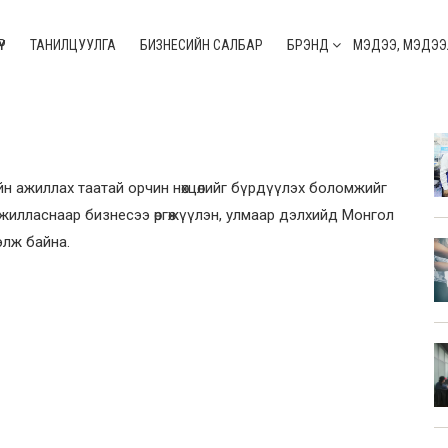
ҮР
ТАНИЛЦУУЛГА
БИЗНЕСИЙН САЛБАР
БРЭНД
МЭДЭЭ, МЭДЭЭ
ийн ажиллах таатай орчин
нөхцөлийг
бүрдүүлэх боломжийг
илласнаар бизнесээ өргөжүүлэн, улмаар дэлхийд Монгол
элж байна.