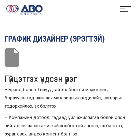
ГРАФИК ДИЗАЙНЕР (ЭРЭГТЭЙ)
Гүйцэтгэх үндсэн үүрэг
– Брэнд болон Төслүүдтэй холбоотой маркетинг,
борлуулалтад ашиглах материалын өнгө дизайн, загварыг
тодорхойлох, эх бэлтгэх
– Компанийн дотоод, гадаад үйл ажиллагаа болон олон
нийтэд чиглэсэн ажилтай холбоотой загвар, эх бэлтгэх,
зураг авах, видео контент бэлтгэх