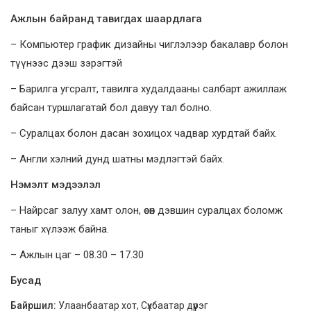
Ажлын байранд тавигдах шаардлага
– Компьютер график дизайны чиглэлээр бакалавр болон
түүнээс дээш зэрэгтэй
– Барилга угсралт, тавилга худалдааны салбарт ажиллаж
байсан туршлагатай бол давуу тал болно.
– Суралцах болон дасан зохицох чадвар хурдтай байх.
– Англи хэлний дунд шатны мэдлэгтэй байх.
Нэмэлт мэдээлэл
– Найрсаг залуу хамт олон, өсөн дэвшин суралцах боломж
таныг хүлээж байна.
– Ажлын цаг – 08.30 – 17.30
Бусад
Байршил:
Улаанбаатар хот, Сүхбаатар дүүрэг