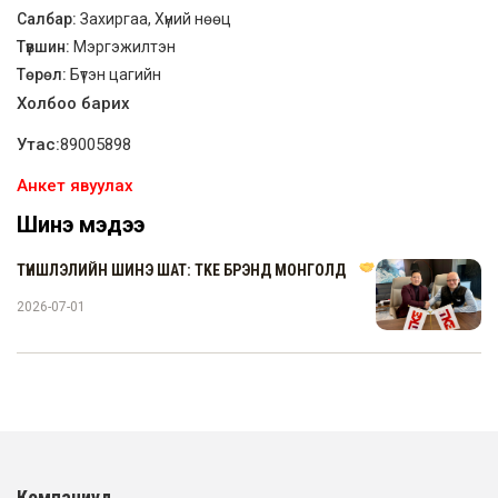
Салбар:
Захиргаа, Хүний нөөц
Түвшин:
Мэргэжилтэн
Төрөл:
Бүтэн цагийн
Холбоо барих
Утас:
89005898
Анкет явуулах
Шинэ мэдээ
ТҮНШЛЭЛИЙН ШИНЭ ШАТ: TKE БРЭНД МОНГОЛД
2026-07-01
Компаниуд