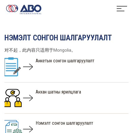
НЭМЭЛТ СОНГОН ШАЛГАРУУЛАЛТ
对不起，此内容只适用于
Mongolia
。
Анкетын сонгон шалгаруулалт
Анхан шатны ярилцлага
Нэмэлт сонгон шалгаруулалт