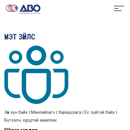
ҮНЭТ ЗҮЙЛС
Зөв хүн байх | Манлайлагч | Хариуцлага | Ёс зүйтэй байх |
Бүтээлч, хурдтай ажиллах